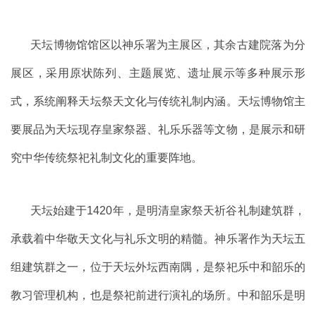
天坛博物馆馆区以神乐署为主展区，其余古建院落为分
展区，采用原状陈列、主题展览、遗址展示等多种展示形
式，系统阐释天坛祭天文化与传统礼制内涵。天坛博物馆主
要展品为天坛现存皇家祭器、礼乐乐器等文物，是展示和研
究中华传统祭祀礼制文化的重要阵地。
天坛始建于
1420
年，是明清皇家祭天祈谷礼制建筑群，
承载着中华敬天文化与礼乐文明的精髓。神乐署作为天坛五
组建筑群之一，位于天坛外坛西南隅，是祭祀乐中和韶乐的
教习管理机构，也是祭祀前进行演礼的场所。中和韶乐是明