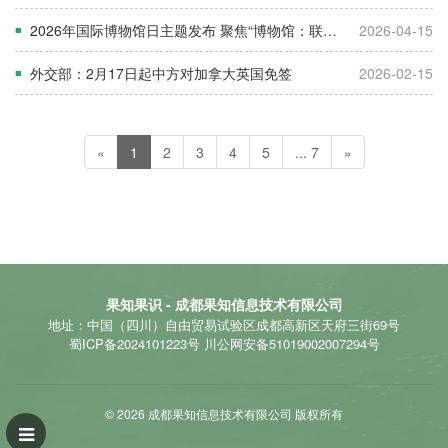
2026年国际博物馆日主题发布 聚焦“博物馆：联结世界的桥梁”
2026-04-15
■
外交部：2月17日起中方对加拿大英国免签
2026-02-15
■
«
1
2
3
4
5
... 7
»
果知果识 - 成都果知信息技术有限公司
地址：中国（四川）自由贸易试验区成都高新区天府三街69号
蜀ICP备2024101223号
川公网安备51019002007294号
© 2026 成都果知信息技术有限公司 版权所有