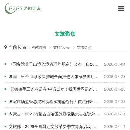
文旅聚焦
当前位置：
网站首页
文旅News
文旅聚焦
《国务院关于出境入境管理的规定》公布，自2026年9月15日起施行
2026-08-04
■
湖南：出台15条政策措施全面推进大张家界国际旅游区建设
2026-07-28
■
“景德镇手工瓷业遗存”申遗成功！我国世界遗产达61项
2026-07-28
■
国家市场监管总局对携程实施垄断行为依法作出行政处罚
2026-07-28
■
内蒙古：2026内蒙古自治区旅游发展大会在鄂尔多斯举行
2026-07-14
■
文旅部：2026全国暑期文旅消费季在青海启动 发放超4.5亿元消费补贴
2026-07-14
■