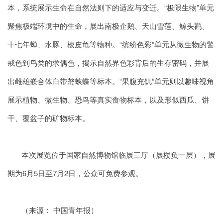
本，系统展示生命在自然法则下的适应与变迁。“极限生物”单元
聚焦极端环境中的生命，展出南极企鹅、天山雪莲、鲸头鹳、
十七年蝉、水豚、棱皮龟等物种。“缤纷色彩”单元从微生物的警
戒色到鸟类的求偶色，揭示自然界色彩背后的生存密码，并展
出雌雄嵌合体白带螯蛱蝶等标本。“果腹充饥”单元则以趣味视角
展示植物、微生物、恐鸟等真实食物标本，以及形似西瓜、饼
干、覆盆子的矿物标本。
本次展览位于国家自然博物馆临展三厅（展楼负一层），展
期为6月5日至7月2日，公众可免费参观。
（
来源： 中国青年报
）